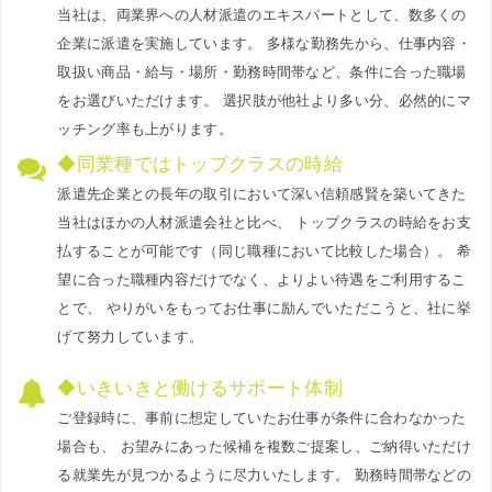
当社は、両業界への人材派遣のエキスパートとして、数多くの
企業に派遣を実施しています。 多様な勤務先から、仕事内容・
取扱い商品・給与・場所・勤務時間帯など、条件に合った職場
をお選びいただけます。 選択肢が他社より多い分、必然的にマ
ッチング率も上がります。
◆同業種ではトップクラスの時給
派遣先企業との長年の取引において深い信頼感賢を築いてきた
当社はほかの人材派遣会社と比べ、 トップクラスの時給をお支
払することが可能です（同じ職種において比較した場合）。 希
望に合った職種内容だけでなく、よりよい待遇をご利用するこ
とで、 やりがいをもってお仕事に励んでいただこうと、社に挙
げて努力しています。
◆いきいきと働けるサポート体制
ご登録時に、事前に想定していたお仕事が条件に合わなかった
場合も、 お望みにあった候補を複数ご提案し、ご納得いただけ
る就業先が見つかるように尽力いたします。 勤務時間帯などの