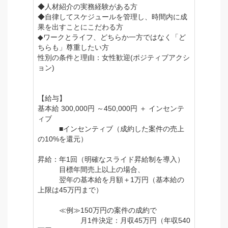
◆人材紹介の実務経験がある方
◆自律してスケジュールを管理し、時間内に成
果を出すことにこだわる方
◆ワークとライフ、どちらか一方ではなく「ど
ちらも」尊重したい方
性別の条件と理由：女性歓迎(ポジティブアクシ
ョン)
【給与】
基本給 300,000円 ～450,000円 ＋ インセンテ
ィブ
■インセンティブ（成約した案件の売上
の10%を還元）
昇給：年1回（明確なスライド昇給制を導入）
目標年間売上以上の場合、
翌年の基本給を月額＋1万円（基本給の
上限は45万円まで）
≪例≫150万円の案件の成約で
月1件決定：月収45万円（年収540