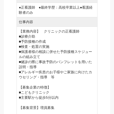
●正看護師 ●最終学歴：高校卒業以上●看護経
験者のみ
仕事内容
【業務内容】 クリニックの正看護師
■診療介助
■予防接種の作成
■検査・処置の実施
■保護者様の相談に併せた予防接種スケジュー
ルの組み立て
■健診の際に事故予防のパンフレットを用いた
説明・指導
■アレルギー疾患のお子様やご家族に向けたカ
ウセリング・指導 等
【募集企業の特徴】
■こどもクリニック
■主要駅から徒歩5分以内
【募集背景】増員募集