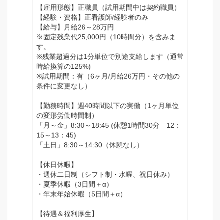
【雇用形態】正職員（試用期間中は契約職員）
【経験・資格】正看護師/経験者のみ
【給与】月給26～28万円
※固定残業代25,000円（10時間分）を含みま
す。
※残業超過分は1分単位で別途支給します（通常
時給換算の125%)
※試用期間：有（6ヶ月/月給26万円・その他の
条件に変更なし）
【勤務時間】週40時間以下の実働（1ヶ月単位
の変形労働時間制）
「月～金」8:30～18:45 (休憩1時間30分 12：
15～13：45)
「土日」8:30～14:30（休憩なし）
【休日休暇】
・週休二日制（シフト制・水曜、祝日休み）
・夏季休暇（3日間＋α）
・年末年始休暇（5日間＋α）
【待遇＆福利厚生】