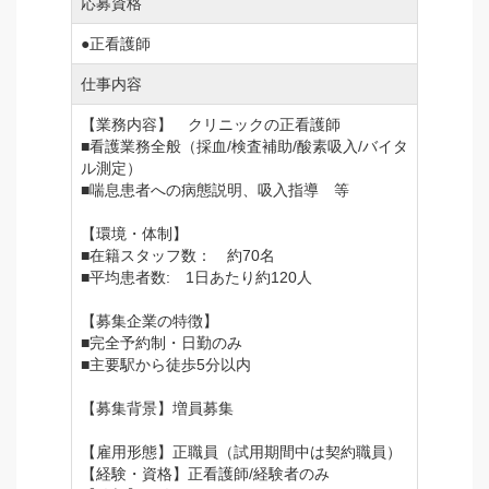
応募資格
●正看護師
仕事内容
【業務内容】 クリニックの正看護師
■看護業務全般（採血/検査補助/酸素吸入/バイタ
ル測定）
■喘息患者への病態説明、吸入指導 等
【環境・体制】
■在籍スタッフ数： 約70名
■平均患者数: 1日あたり約120人
【募集企業の特徴】
■完全予約制・日勤のみ
■主要駅から徒歩5分以内
【募集背景】増員募集
【雇用形態】正職員（試用期間中は契約職員）
【経験・資格】正看護師/経験者のみ