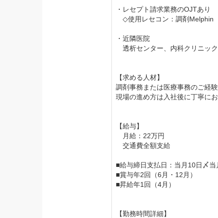
・レセプト請求業務のOJTあり
◇使用レセコン：調剤Melphin
・近隣医院
透析センター、内科クリニック
【求める人材】
調剤事務または医療事務のご経験
現場の進め方は入社後に丁寧にお
【給与】
月給：22万円
交通費全額支給
■給与締日支払日：当月10日〆当
■賞与年2回（6月・12月）
■昇給年1回（4月）
【勤務時間詳細】