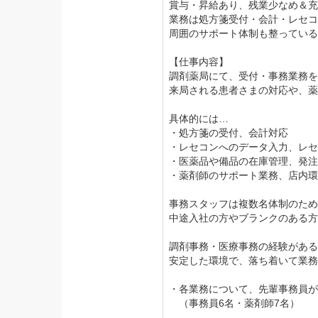
賞与・昇給あり、残業少なめ＆充
業務は処方箋受付・会計・レセコ
周囲のサポート体制も整っている
【仕事内容】
調剤薬局にて、受付・事務業務を
来局される患者さまの対応や、薬
具体的には…
・処方箋の受付、会計対応
・レセコンへのデータ入力、レセ
・医薬品や備品の在庫管理、発注
・薬剤師のサポート業務、店内環
事務スタッフは複数名体制のため
中途入社の方やブランクのある方
調剤事務・医療事務の経験がある
安定した環境で、落ち着いて業務
・各業務について、先輩事務員が
（事務員6名・薬剤師7名）