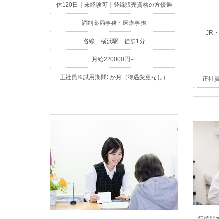
休120日｜未経験可｜登録販売資格の方優遇
調剤薬局事務・医療事務
JR
各線 横浜駅 徒歩1分
月給220000円～
正社員※試用期間3か月（待遇変更なし）
正社
行徳駅