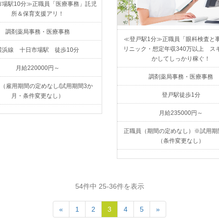
市場駅10分≫正職員「医療事務」託児
所＆保育支援アリ！
調剤薬局事務・医療事務
≪登戸駅1分≫正職員「眼科検査と
リニック・想定年収340万以上 ス
横浜線 十日市場駅 徒歩10分
かしてしっかり稼ぐ！
月給220000円～
調剤薬局事務・医療事務
（雇用期間の定めなし/試用期間3か
登戸駅徒歩1分
月・条件変更なし）
月給235000円～
正職員（期間の定めなし）※試用期
（条件変更なし）
54件中 25-36件を表示
«
1
2
3
4
5
»