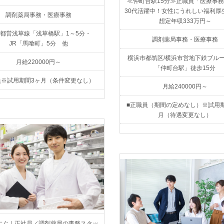
≪仲町台駅15分≫正職員「医療事務
30代活躍中！女性にうれしい福利厚
調剤薬局事務・医療事務
想定年収333万円～
・都営浅草線「浅草橋駅」1～5分・
調剤薬局事務・医療事務
JR「馬喰町」5分 他
横浜市都筑区/横浜市営地下鉄ブル
月給220000円～
「仲町台駅」徒歩15分
員※試用期間3ヶ月（条件変更なし）
月給240000円～
■正職員（期間の定めなし）※試用
月（待遇変更なし）
すぐ｜正社員／調剤薬局の事務スタッ