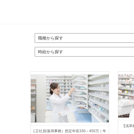
【浅草
[ 正社員/薬局事務］想定年収330～450万｜年