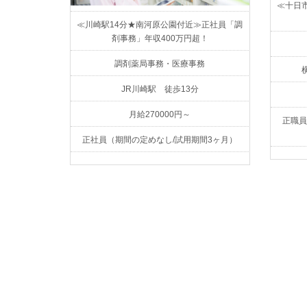
≪十日
≪川崎駅14分★南河原公園付近≫正社員「調
剤事務」年収400万円超！
調剤薬局事務・医療事務
JR川崎駅 徒歩13分
月給270000円～
正職員
正社員（期間の定めなし/試用期間3ヶ月）