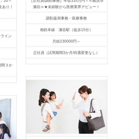
［正社員/調剤事務］年収335万円～≪横浜市
」20～
瀬谷≫★未経験から医療業界デビュー！
生あり！
調剤薬局事務・医療事務
相鉄本線 瀬谷駅（徒歩15分）
ーライン
月給230000円～
正社員（試用期間3か月/待遇変更なし）
期間３か