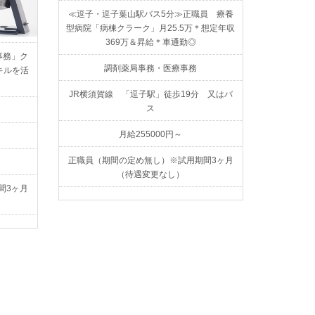
≪逗子・逗子葉山駅バス5分≫正職員 療養
型病院「病棟クラーク」月25.5万＊想定年収
369万＆昇給＊車通勤◎
事務」ク
調剤薬局事務・医療事務
キルを活
JR横須賀線 「逗子駅」徒歩19分 又はバ
ス
月給255000円～
正職員（期間の定め無し）※試用期間3ヶ月
（待遇変更なし）
間3ヶ月