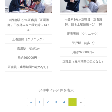
≪登戸1分≫正職員「正看護
≪西府駅1分≫正職員「正看護
師」日＆土曜短縮～14：30
師」日祝休み＆土曜短縮～14：
30
正看護師（クリニック）
正看護師（クリニック）
登戸駅 徒歩1分
西府駅 徒歩1分
月給260000円～
月給260000円～
正職員（雇用期間の定めなし）
正職員（雇用期間の定めなし）
54件中 49-54件を表示
«
1
2
3
4
5
»