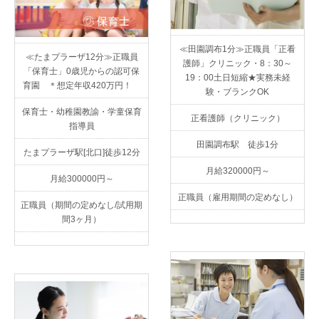
≪田園調布1分≫正職員「正看
≪たまプラーザ12分≫正職員
護師」クリニック・8：30～
「保育士」0歳児からの認可保
19：00土日短縮★実務未経
育園 ＊想定年収420万円！
験・ブランクOK
保育士・幼稚園教諭・学童保育
正看護師（クリニック）
指導員
田園調布駅 徒歩1分
たまプラーザ駅[北口]徒歩12分
月給320000円～
月給300000円～
正職員（雇用期間の定めなし）
正職員（期間の定めなし/試用期
間3ヶ月）