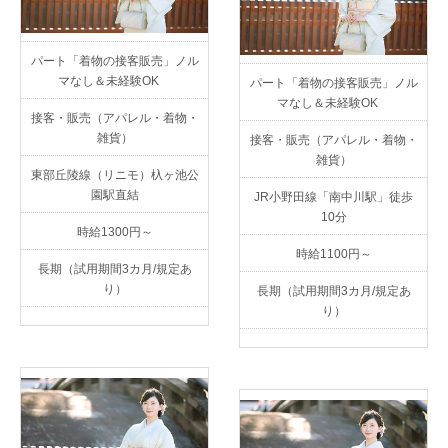
パート「着物の接客販売」ノル
マなし＆未経験OK
パート「着物の接客販売」ノル
マなし＆未経験OK
接客・販売（アパレル・着物・
雑貨）
接客・販売（アパレル・着物・
雑貨）
東部丘陵線（リニモ）杁ヶ池公
園駅直結
JR小野田線「南中川駅」徒歩
10分
時給1300円～
時給1100円～
長期（試用期間3カ月/規定あ
り）
長期（試用期間3カ月/規定あ
り）