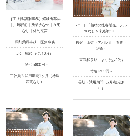
［正社員/調剤事務］経験者募集
｜川崎駅前｜残業少なめ｜在宅
パート「着物の接客販売」ノル
なし｜体制充実
マなし＆未経験OK
調剤薬局事務・医療事務
接客・販売（アパレル・着物・
雑貨）
JR川崎駅 （徒歩3分）
東武和泉駅 より徒歩12分
月給225000円～
時給1300円～
正社員※試用期間1ヶ月（待遇
変更なし）
長期（試用期間3カ月/規定あ
り）