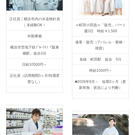
正社員｜横浜市内の水道検針員
｜未経験OK！
≪町田小田急≫「販売」パート
週3日 時給￥1,500
外勤事務
接客・販売（アパレル・着物・
横浜市営地下鉄ﾌﾞﾙｰﾗｲﾝ「阪東
雑貨）
橋駅」徒歩3分
各線 町田駅 徒歩 5分
日給10500円～
時給1500円～
正社員（試用期間3ヶ月/待遇変
更なし）
■2026年9月～ 短期3ヶ月（更
新有無：状況により判断）