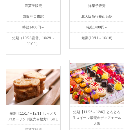
洋菓子販売
洋菓子販売
京阪守口市駅
北大阪急行桃山台駅
時給1400円～
時給1400円～
短期（10/28設営、10/29～
短期(10/11～10/18)
11/11）
短期【11/25～12/6】とろとろ
短期【11/17～12/1】しっとり
生スイーツ販売＠ディアモール
バターサンド販売＠枚方TｰSITE
大阪
洋菓子販売