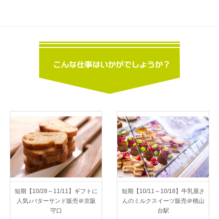
短期【10/28～11/11】ギフトに
短期【10/11～10/18】牛乳屋さ
人気♪バターサンド販売＠京阪
んのミルクスイーツ販売＠桃山
守口
台駅