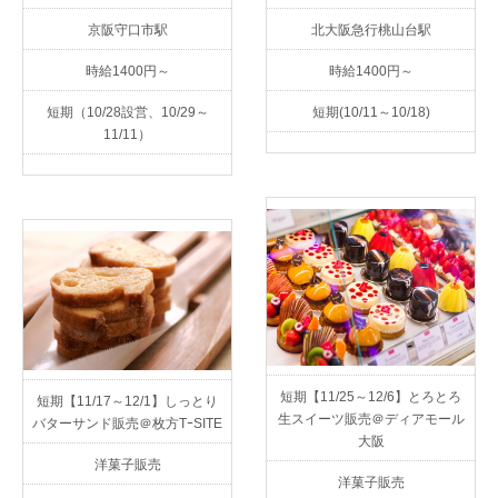
京阪守口市駅
北大阪急行桃山台駅
時給1400円～
時給1400円～
短期（10/28設営、10/29～
短期(10/11～10/18)
11/11）
短期【11/25～12/6】とろとろ
短期【11/17～12/1】しっとり
生スイーツ販売＠ディアモール
バターサンド販売＠枚方TｰSITE
大阪
洋菓子販売
洋菓子販売