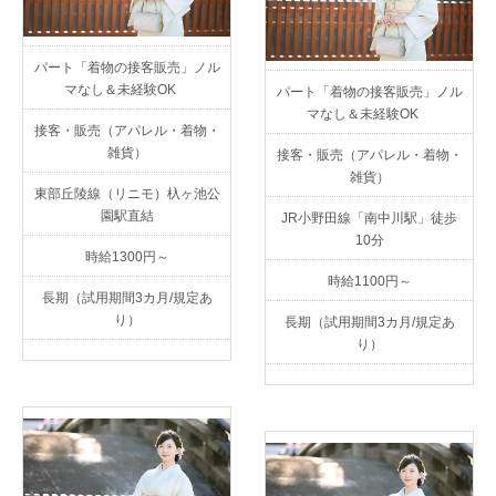
パート「着物の接客販売」ノル
マなし＆未経験OK
パート「着物の接客販売」ノル
マなし＆未経験OK
接客・販売（アパレル・着物・
雑貨）
接客・販売（アパレル・着物・
雑貨）
東部丘陵線（リニモ）杁ヶ池公
園駅直結
JR小野田線「南中川駅」徒歩
10分
時給1300円～
時給1100円～
長期（試用期間3カ月/規定あ
り）
長期（試用期間3カ月/規定あ
り）