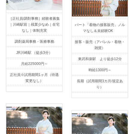
［正社員/調剤事務］経験者募集
｜川崎駅前｜残業少なめ｜在宅
パート「着物の接客販売」ノル
なし｜体制充実
マなし＆未経験OK
調剤薬局事務・医療事務
接客・販売（アパレル・着物・
雑貨）
JR川崎駅 （徒歩3分）
東武和泉駅 より徒歩12分
月給225000円～
時給1300円～
正社員※試用期間1ヶ月（待遇
変更なし）
長期（試用期間3カ月/規定あ
り）