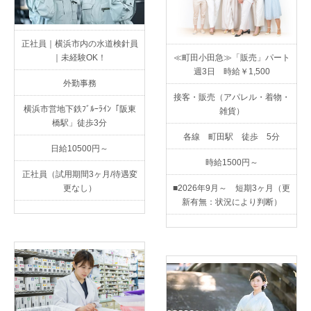
正社員｜横浜市内の水道検針員
｜未経験OK！
≪町田小田急≫「販売」パート
週3日 時給￥1,500
外勤事務
接客・販売（アパレル・着物・
横浜市営地下鉄ﾌﾞﾙｰﾗｲﾝ「阪東
雑貨）
橋駅」徒歩3分
各線 町田駅 徒歩 5分
日給10500円～
時給1500円～
正社員（試用期間3ヶ月/待遇変
更なし）
■2026年9月～ 短期3ヶ月（更
新有無：状況により判断）