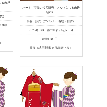
し＆未経
パート「着物の接客販売」ノルマなし＆未経
験OK
貨）
接客・販売（アパレル・着物・雑貨）
駅直結
JR小野田線「南中川駅」徒歩10分
時給1100円～
）
長期（試用期間3カ月/規定あり）