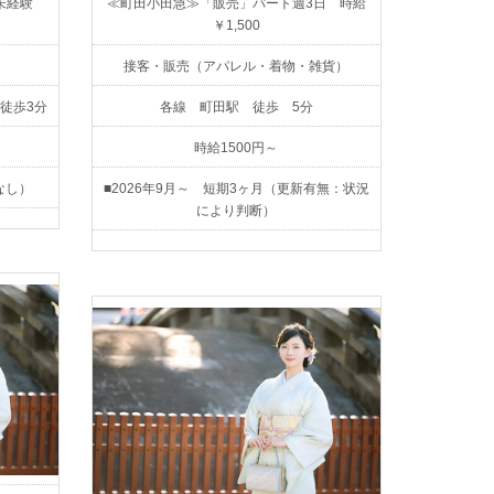
未経験
≪町田小田急≫「販売」パート週3日 時給
￥1,500
接客・販売（アパレル・着物・雑貨）
」徒歩3分
各線 町田駅 徒歩 5分
時給1500円～
なし）
■2026年9月～ 短期3ヶ月（更新有無：状況
により判断）