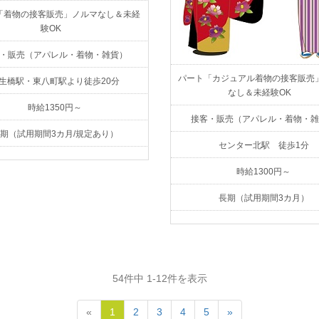
「着物の接客販売」ノルマなし＆未経
験OK
・販売（アパレル・着物・雑貨）
パート「カジュアル着物の接客販売
生橋駅・東八町駅より徒歩20分
なし＆未経験OK
時給1350円～
接客・販売（アパレル・着物・雑
期（試用期間3カ月/規定あり）
センター北駅 徒歩1分
時給1300円～
長期（試用期間3カ月）
54件中 1-12件を表示
«
1
2
3
4
5
»