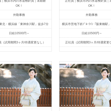
員｜横浜市内の水道検針員｜未経験
正社員｜横浜市内の水道検針員｜
OK！
OK！
外勤事務
外勤事務
浜東北・横浜線「東神奈川駅」徒歩7分
横浜市営地下鉄ﾌﾞﾙｰﾗｲﾝ「阪東橋駅
日給10500円～
日給10500円～
員（試用期間3ヶ月/待遇変更なし）
正社員（試用期間3ヶ月/待遇変更