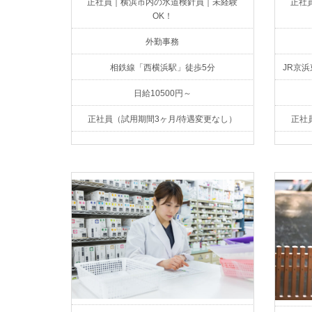
正社員｜横浜市内の水道検針員｜未経験
正社
OK！
外勤事務
相鉄線「西横浜駅」徒歩5分
JR京
日給10500円～
正社員（試用期間3ヶ月/待遇変更なし）
正社